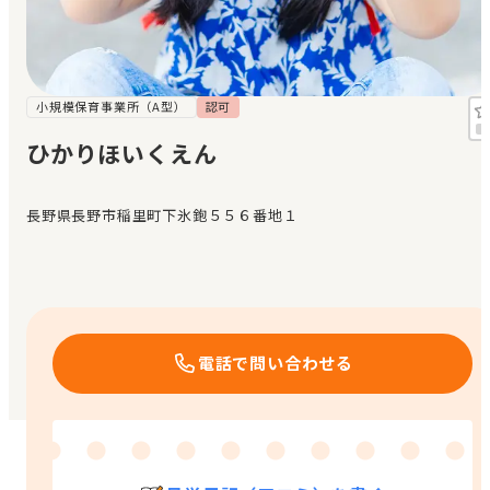
見学日記
メッセージ
小規模保育事業所（A型）
認可
ひかりほいくえん
おすすめの園
長野県長野市稲里町下氷鉋５５６番地１
エンクルの特徴と活用方法
コラム
お知らせ
電話で問い合わせる