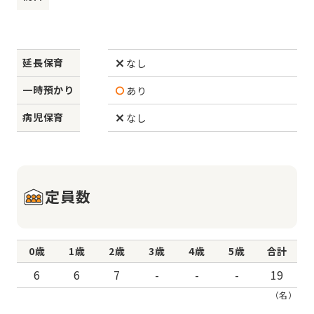
延長保育
なし
一時預かり
あり
病児保育
なし
定員数
0歳
1歳
2歳
3歳
4歳
5歳
合計
6
6
7
-
-
-
19
（名）