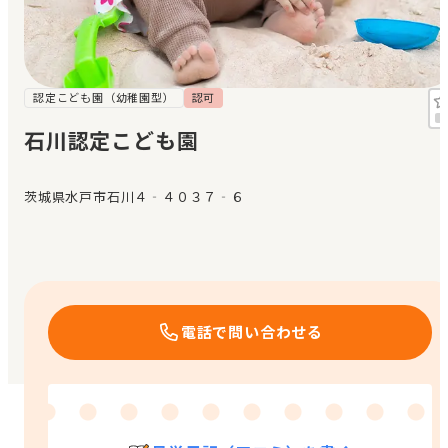
見学日記
メッセージ
認定こども園（幼稚園型）
認可
石川認定こども園
おすすめの園
茨城県水戸市石川４‐４０３７‐６
エンクルの特徴と活用方法
コラム
お知らせ
電話で問い合わせる