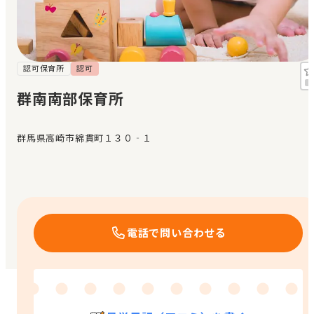
見学日記
メッセージ
認可保育所
認可
群南南部保育所
おすすめの園
群馬県高崎市綿貫町１３０‐１
エンクルの特徴と活用方法
コラム
お知らせ
電話で問い合わせる