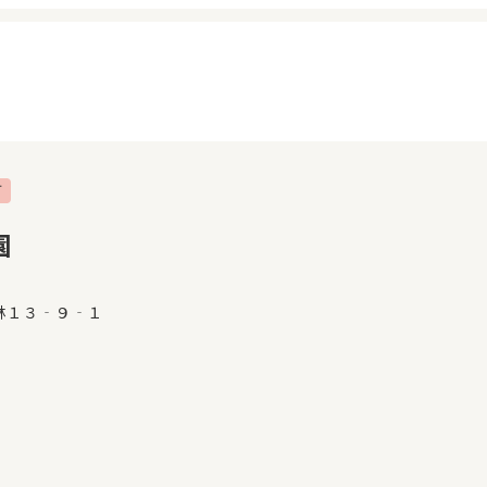
可
イページ
見学日記
覧履歴
メッセージ
園
気に入り
おすすめの園
林１３‐９‐１