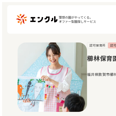
理想の園がやってくる。

オファー型園探しサービス
認可保育所
認
マ
保育園・幼稚園を探す
閲
櫛林保育
地図から探す
お
地域から探す
福井県敦賀市櫛