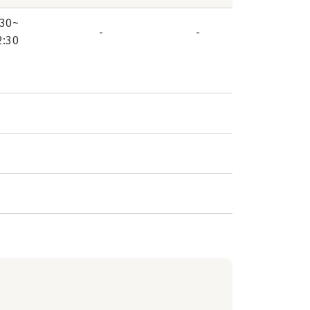
:30
~
-
-
2:30