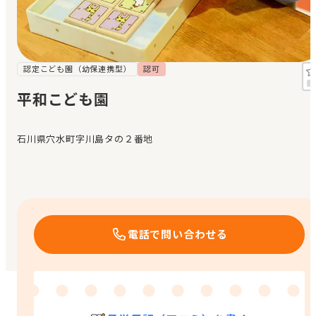
見学日記
メッセージ
認定こども園（幼保連携型）
認可
平和こども園
おすすめの園
石川県穴水町字川島タの２番地
エンクルの特徴と活用方法
コラム
お知らせ
電話で問い合わせる