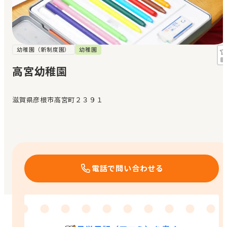
見学日記
メッセージ
幼稚園（新制度園）
幼稚園
高宮幼稚園
おすすめの園
滋賀県彦根市高宮町２３９１
エンクルの特徴と活用方法
コラム
お知らせ
電話で問い合わせる