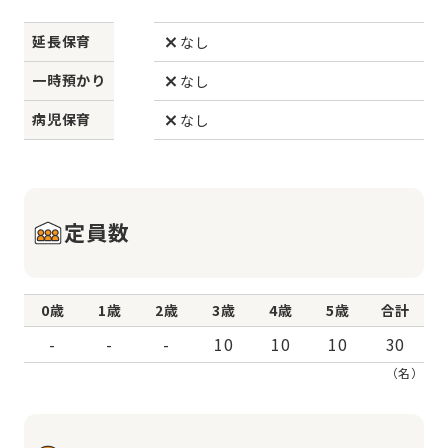
延長保育
なし
一時預かり
なし
病児保育
なし
定員数
0歳
1歳
2歳
3歳
4歳
5歳
合計
-
-
-
10
10
10
30
（名）