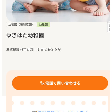
見学日記
メッセージ
幼稚園（新制度園）
幼稚園
ゆきはた幼稚園
おすすめの園
滋賀県野洲市行畑一丁目２番２５号
エンクルの特徴と活用方法
コラム
お知らせ
電話で問い合わせる