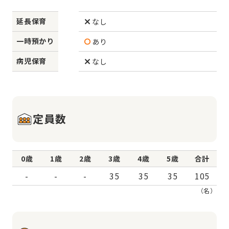
延長保育
なし
一時預かり
あり
病児保育
なし
定員数
0歳
1歳
2歳
3歳
4歳
5歳
合計
-
-
-
35
35
35
105
（名）