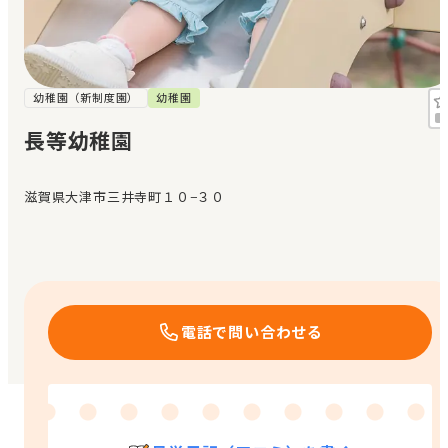
見学日記
メッセージ
幼稚園（新制度園）
幼稚園
長等幼稚園
おすすめの園
滋賀県大津市三井寺町１０−３０
エンクルの特徴と活用方法
コラム
お知らせ
電話で問い合わせる