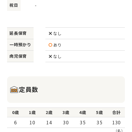
祝日
-
延長保育
なし
一時預かり
あり
病児保育
なし
定員数
0歳
1歳
2歳
3歳
4歳
5歳
合計
6
10
14
30
35
35
130
（名）