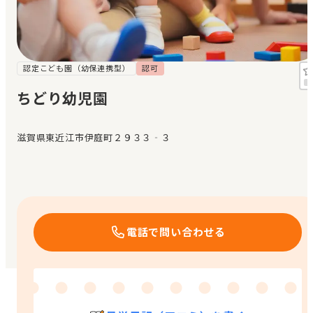
見学日記
メッセージ
認定こども園（幼保連携型）
認可
ちどり幼児園
おすすめの園
滋賀県東近江市伊庭町２９３３‐３
エンクルの特徴と活用方法
コラム
お知らせ
電話で問い合わせる