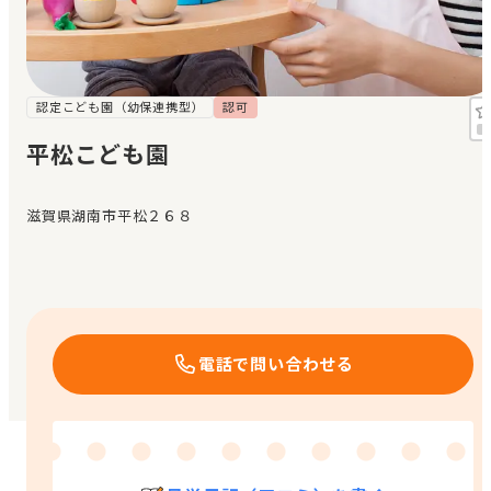
見学日記
メッセージ
認定こども園（幼保連携型）
認可
平松こども園
おすすめの園
滋賀県湖南市平松２６８
エンクルの特徴と活用方法
コラム
お知らせ
電話で問い合わせる