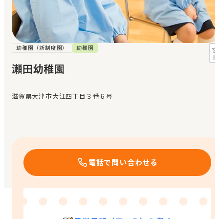
見学日記
メッセージ
幼稚園（新制度園）
幼稚園
瀬田幼稚園
おすすめの園
滋賀県大津市大江四丁目３番６号
エンクルの特徴と活用方法
コラム
お知らせ
電話で問い合わせる