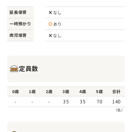
延長保育
なし
一時預かり
あり
病児保育
なし
定員数
0歳
1歳
2歳
3歳
4歳
5歳
合計
-
-
-
35
35
70
140
（名）