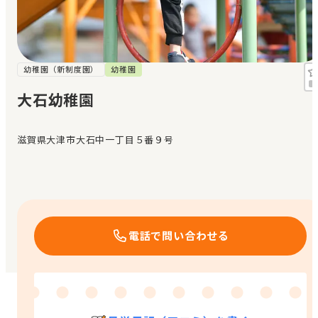
見学日記
メッセージ
幼稚園（新制度園）
幼稚園
大石幼稚園
おすすめの園
滋賀県大津市大石中一丁目５番９号
エンクルの特徴と活用方法
コラム
お知らせ
電話で問い合わせる