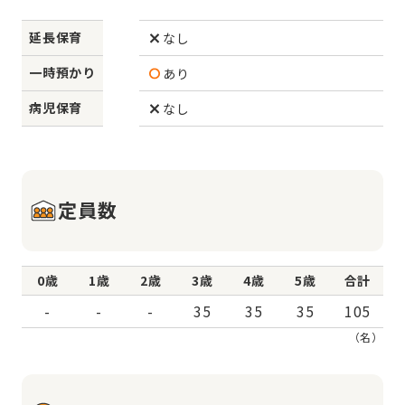
延長保育
なし
一時預かり
あり
病児保育
なし
定員数
0歳
1歳
2歳
3歳
4歳
5歳
合計
-
-
-
35
35
35
105
（名）