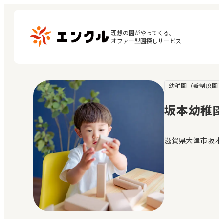
理想の園がやってくる。

オファー型園探しサービス
幼稚園（新制度園
マ
保育園・幼稚園を探す
閲
坂本幼稚
地図から探す
お
地域から探す
滋賀県大津市坂