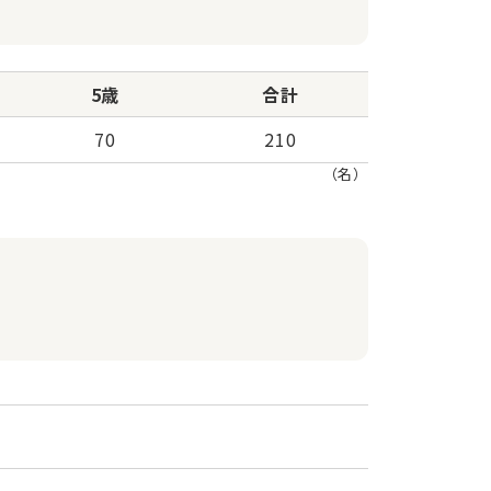
5歳
合計
70
210
（名）