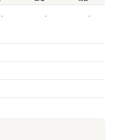
-
-
-