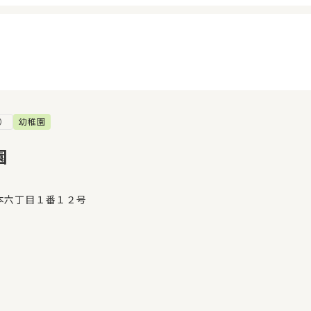
）
幼稚園
イページ
見学日記
覧履歴
メッセージ
園
気に入り
おすすめの園
本六丁目１番１２号