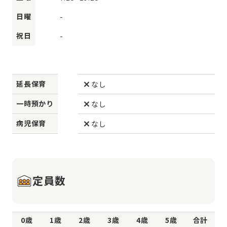
日曜
-
祝日
-
延長保育
なし
一時預かり
なし
病児保育
なし
定員数
0歳
1歳
2歳
3歳
4歳
5歳
合計