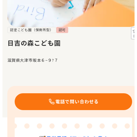
見学日記
メッセージ
認定こども園（保育所型）
認可
日吉の森こども園
おすすめの園
滋賀県大津市坂本６−９?７
エンクルの特徴と活用方法
コラム
お知らせ
電話で問い合わせる