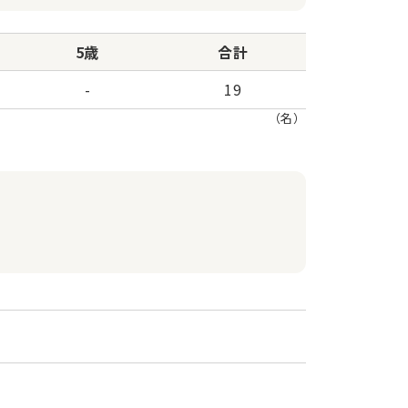
5歳
合計
-
19
（名）