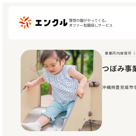
理想の園がやってくる。

オファー型園探しサービス
事業所内保育所（
マ
保育園・幼稚園を探す
閲
つぼみ事
地図から探す
お
地域から探す
沖縄県豊見城市