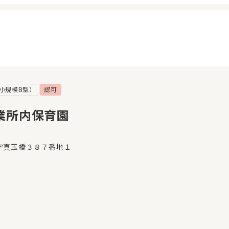
小規模B型）
認可
イページ
見学日記
覧履歴
メッセージ
業所内保育園
気に入り
おすすめの園
字真玉橋３８７番地１