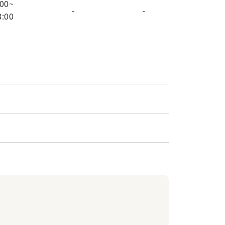
:00
~
-
-
8:00