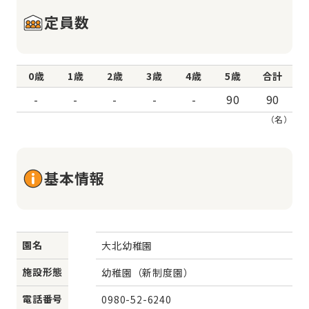
定員数
0歳
1歳
2歳
3歳
4歳
5歳
合計
-
-
-
-
-
90
90
（名）
基本情報
園名
大北幼稚園
施設形態
幼稚園（新制度園）
電話番号
0980-52-6240