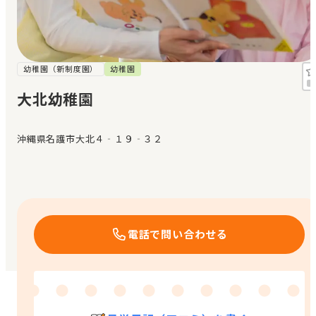
見学日記
メッセージ
幼稚園（新制度園）
幼稚園
大北幼稚園
おすすめの園
沖縄県名護市大北４‐１９‐３２
エンクルの特徴と活用方法
コラム
お知らせ
電話で問い合わせる