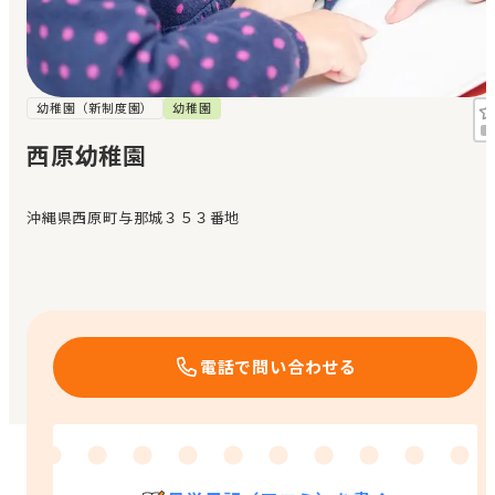
見学日記
メッセージ
幼稚園（新制度園）
幼稚園
西原幼稚園
おすすめの園
沖縄県西原町与那城３５３番地
エンクルの特徴と活用方法
コラム
お知らせ
電話で問い合わせる