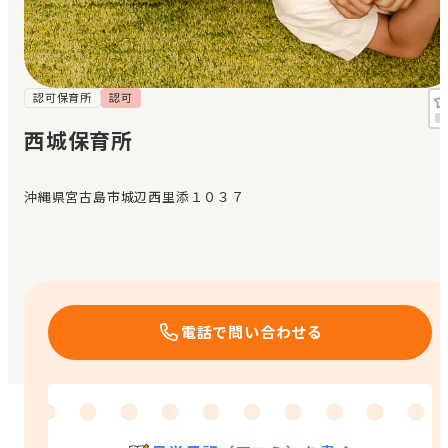
見学日記
メッセージ
認可保育所
認可
西城保育所
おすすめの園
沖縄県宮古島市城辺西里添１０３７
エンクルの特徴と活用方法
コラム
お知らせ
電話で問い合わせる