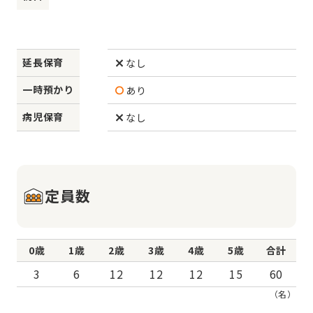
延長保育
なし
一時預かり
あり
病児保育
なし
定員数
0歳
1歳
2歳
3歳
4歳
5歳
合計
3
6
12
12
12
15
60
（名）