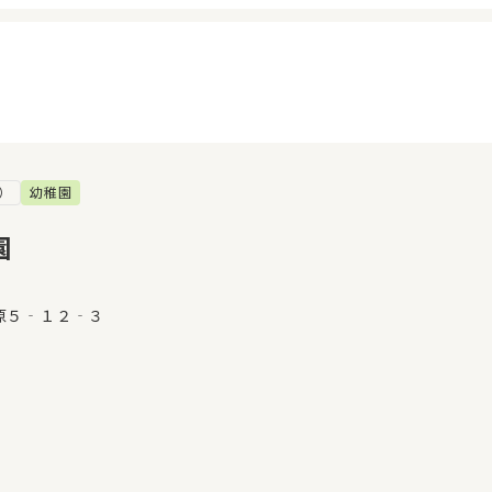
）
幼稚園
イページ
見学日記
覧履歴
メッセージ
園
気に入り
おすすめの園
原５‐１２‐３