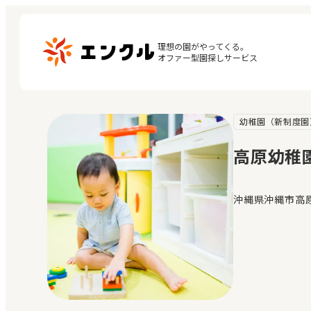
理想の園がやってくる。

オファー型園探しサービス
幼稚園（新制度園
マ
保育園・幼稚園を探す
閲
高原幼稚
地図から探す
お
地域から探す
沖縄県沖縄市高