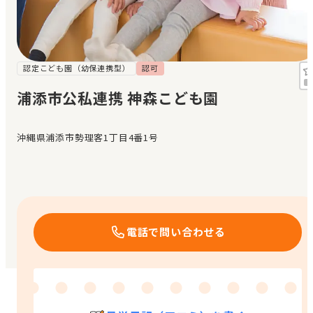
見学日記
メッセージ
認定こども園（幼保連携型）
認可
浦添市公私連携 神森こども園
おすすめの園
沖縄県浦添市勢理客1丁目4番1号
エンクルの特徴と活用方法
コラム
お知らせ
電話で問い合わせる