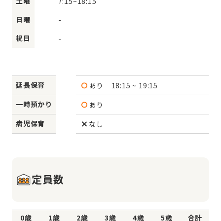
土曜
7:15
~
18:15
日曜
-
祝日
-
延長保育
あり
18:15 ~ 19:15
一時預かり
あり
病児保育
なし
定員数
0歳
1歳
2歳
3歳
4歳
5歳
合計