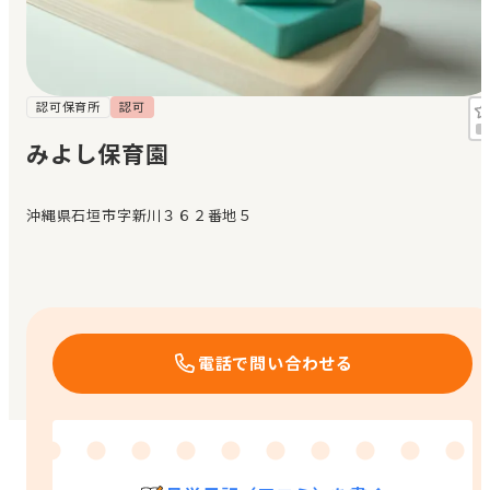
見学日記
メッセージ
認可保育所
認可
みよし保育園
おすすめの園
沖縄県石垣市字新川３６２番地５
エンクルの特徴と活用方法
コラム
お知らせ
電話で問い合わせる