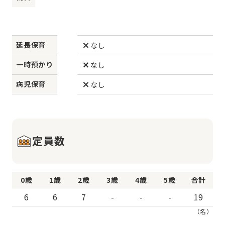
延長保育
なし
一時預かり
なし
病児保育
なし
定員数
0歳
1歳
2歳
3歳
4歳
5歳
合計
6
6
7
-
-
-
19
（名）