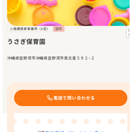
見学日記
メッセージ
小規模保育事業所（A型）
認可
うさぎ保育園
おすすめの園
沖縄県宜野湾市沖縄県宜野湾市真志喜５９２−２
エンクルの特徴と活用方法
コラム
お知らせ
電話で問い合わせる