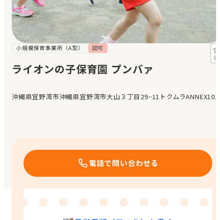
見学日記
メッセージ
小規模保育事業所（A型）
認可
ライオンの子保育園 プンバァ
おすすめの園
沖縄県宜野湾市沖縄県宜野湾市大山３丁目29−11トクムラANNEX101
エンクルの特徴と活用方法
コラム
お知らせ
電話で問い合わせる