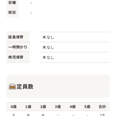
日曜
-
祝日
-
延長保育
なし
一時預かり
なし
病児保育
なし
定員数
0歳
1歳
2歳
3歳
4歳
5歳
合計
3
6
6
-
-
-
15