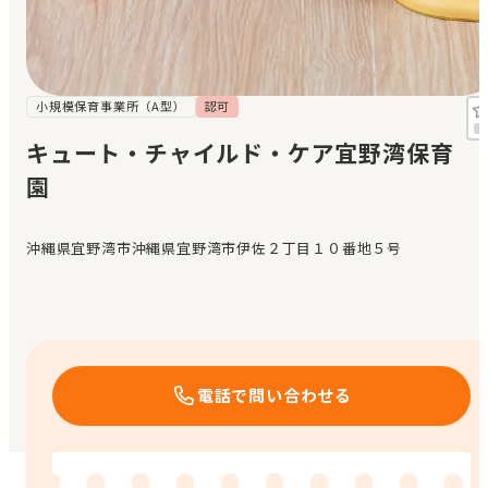
見学日記
メッセージ
小規模保育事業所（A型）
認可
キュート・チャイルド・ケア宜野湾保育
おすすめの園
園
エンクルの特徴と活用方法
コラム
沖縄県宜野湾市沖縄県宜野湾市伊佐２丁目１０番地５号
お知らせ
電話で問い合わせる