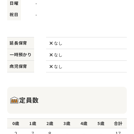
日曜
-
祝日
-
延長保育
なし
一時預かり
なし
病児保育
なし
定員数
0歳
1歳
2歳
3歳
4歳
5歳
合計
2
7
8
-
-
-
17