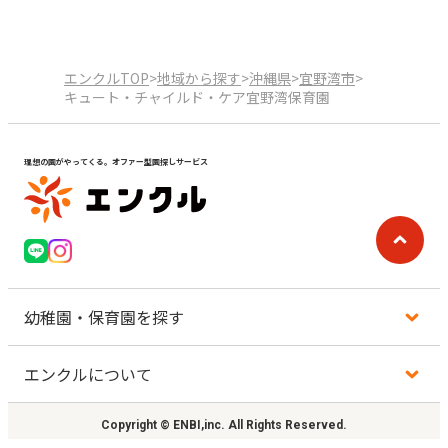
エンクルTOP
>
地域から探す
>
沖縄県
>
宜野湾市
>
キュート・チャイルド・ケア宜野湾保育園
理想の園がやってくる。オファー型園探しサービス
幼稚園・保育園を探す
エンクルについて
地図から探す
Copyright © ENBI,inc. All Rights Reserved.
地域から探す
利用規約