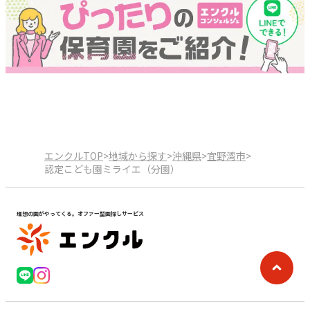
エンクルTOP
>
地域から探す
>
沖縄県
>
宜野湾市
>
認定こども園ミライエ（分園）
理想の園がやってくる。オファー型園探しサービス