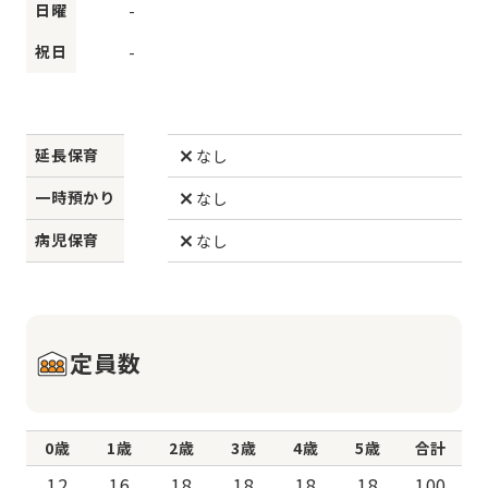
日曜
-
祝日
-
延長保育
なし
一時預かり
なし
病児保育
なし
定員数
0歳
1歳
2歳
3歳
4歳
5歳
合計
12
16
18
18
18
18
100