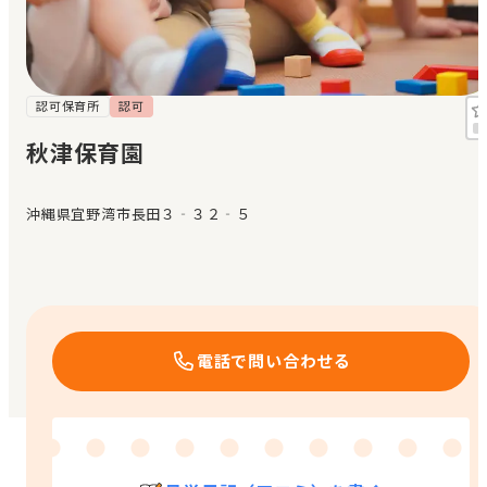
見学日記
メッセージ
認可保育所
認可
秋津保育園
おすすめの園
沖縄県宜野湾市長田３‐３２‐５
エンクルの特徴と活用方法
コラム
お知らせ
電話で問い合わせる