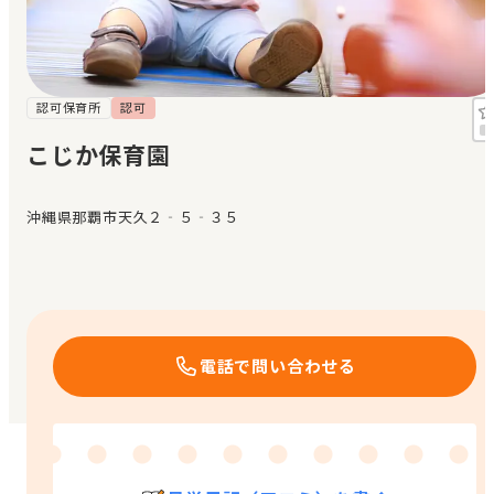
見学日記
メッセージ
認可保育所
認可
こじか保育園
おすすめの園
沖縄県那覇市天久２‐５‐３５
エンクルの特徴と活用方法
コラム
お知らせ
電話で問い合わせる