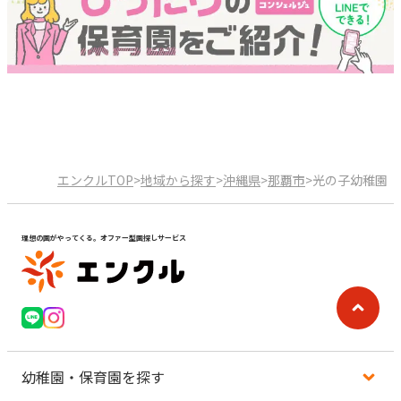
エンクルTOP
>
地域から探す
>
沖縄県
>
那覇市
>
光の子幼稚園
理想の園がやってくる。オファー型園探しサービス
幼稚園・保育園を探す