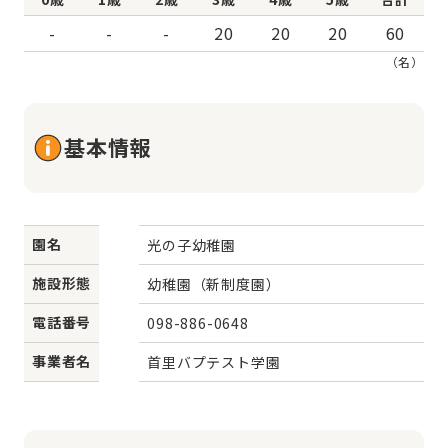
-
-
-
20
20
20
60
（名）
基本情報
園名
光の子幼稚園
施設形態
幼稚園（新制度園）
電話番号
098-886-0648
事業者名
首里バプテスト学園