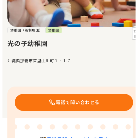
見学日記
メッセージ
幼稚園（新制度園）
幼稚園
光の子幼稚園
おすすめの園
沖縄県那覇市首里山川町１‐１７
エンクルの特徴と活用方法
コラム
お知らせ
電話で問い合わせる