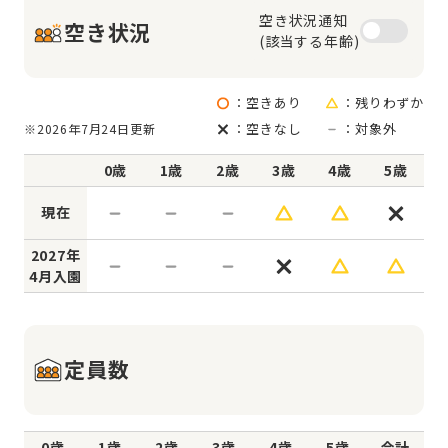
空き状況通知

空き状況
(該当する年齢)
：空きあり
：残りわずか
：空きなし
：対象外
※2026年7月24日更新
0歳
1歳
2歳
3歳
4歳
5歳
現在
2027年
4月入園
定員数
0歳
1歳
2歳
3歳
4歳
5歳
合計