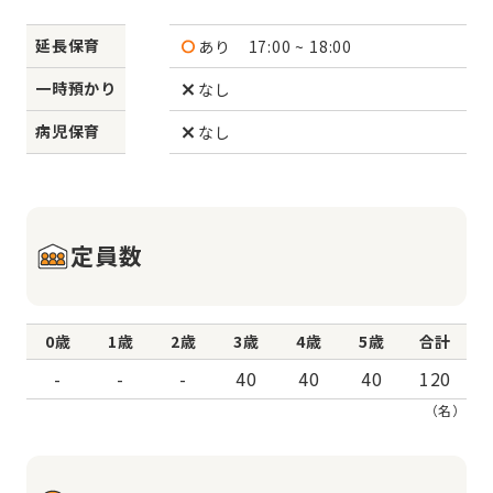
延長保育
あり
17:00 ~ 18:00
一時預かり
なし
病児保育
なし
定員数
0歳
1歳
2歳
3歳
4歳
5歳
合計
-
-
-
40
40
40
120
（名）