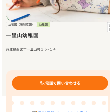
見学日記
メッセージ
幼稚園（新制度園）
幼稚園
一里山幼稚園
おすすめの園
兵庫県西宮市一里山町１５−１４
エンクルの特徴と活用方法
コラム
お知らせ
電話で問い合わせる