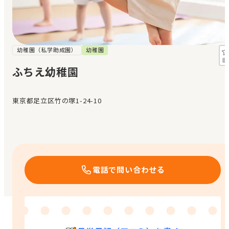
見学日記
メッセージ
幼稚園（私学助成園）
幼稚園
ふちえ幼稚園
おすすめの園
東京都足立区竹の塚1-24-10
エンクルの特徴と活用方法
コラム
お知らせ
電話で問い合わせる