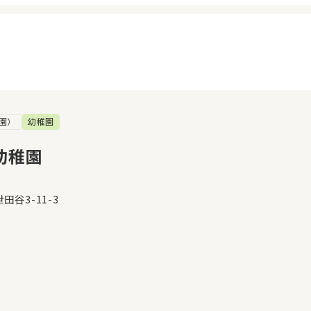
園）
幼稚園
イページ
見学日記
覧履歴
メッセージ
幼稚園
気に入り
おすすめの園
谷3-11-3