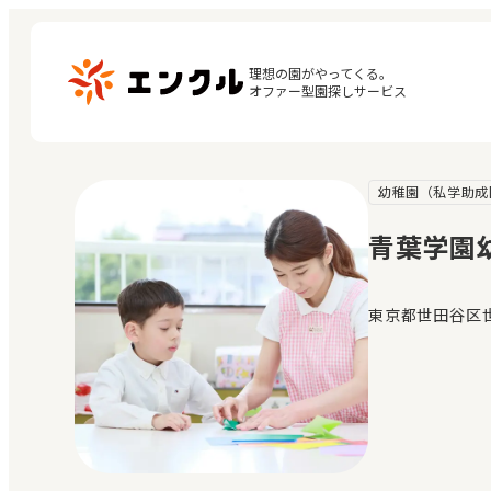
理想の園がやってくる。

オファー型園探しサービス
幼稚園（私学助成
マ
保育園・幼稚園を探す
閲
青葉学園
地図から探す
お
地域から探す
東京都世田谷区世田