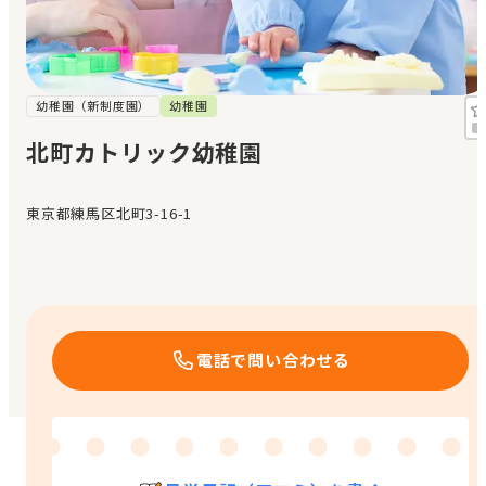
見学日記
メッセージ
幼稚園（新制度園）
幼稚園
北町カトリック幼稚園
おすすめの園
東京都練馬区北町3-16-1
エンクルの特徴と活用方法
コラム
お知らせ
電話で問い合わせる