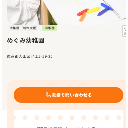
見学日記
メッセージ
幼稚園（新制度園）
幼稚園
めぐみ幼稚園
おすすめの園
東京都大田区池上1-19-35
エンクルの特徴と活用方法
コラム
お知らせ
電話で問い合わせる