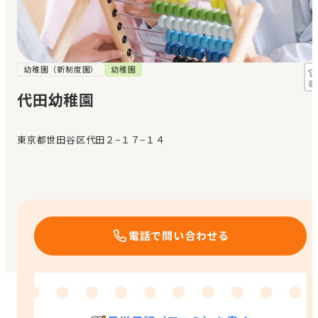
見学日記
メッセージ
幼稚園（新制度園）
幼稚園
代田幼稚園
おすすめの園
東京都世田谷区代田２−１７−１４
エンクルの特徴と活用方法
コラム
お知らせ
電話で問い合わせる