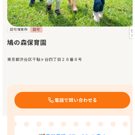
見学日記
メッセージ
認可保育所
認可
鳩の森保育園
おすすめの園
東京都渋谷区千駄ヶ谷四丁目２８番８号
エンクルの特徴と活用方法
コラム
お知らせ
電話で問い合わせる