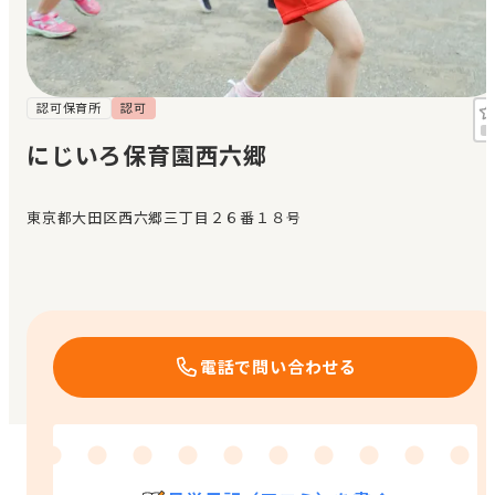
見学日記
メッセージ
認可保育所
認可
にじいろ保育園西六郷
おすすめの園
東京都大田区西六郷三丁目２６番１８号
エンクルの特徴と活用方法
コラム
お知らせ
電話で問い合わせる