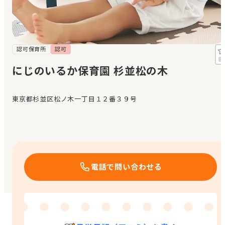
見学日記
メッセージ
認可保育所
認可
にじのいるか保育園 杉並松の木
おすすめの園
東京都杉並区松ノ木一丁目１２番３９号
エンクルの特徴と活用方法
コラム
お知らせ
電話で問い合わせる