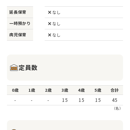
延長保育
なし
一時預かり
なし
病児保育
なし
定員数
0歳
1歳
2歳
3歳
4歳
5歳
合計
-
-
-
15
15
15
45
（名）