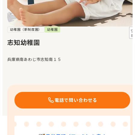
見学日記
メッセージ
幼稚園（新制度園）
幼稚園
志知幼稚園
おすすめの園
兵庫県南あわじ市志知南１５
エンクルの特徴と活用方法
コラム
お知らせ
電話で問い合わせる