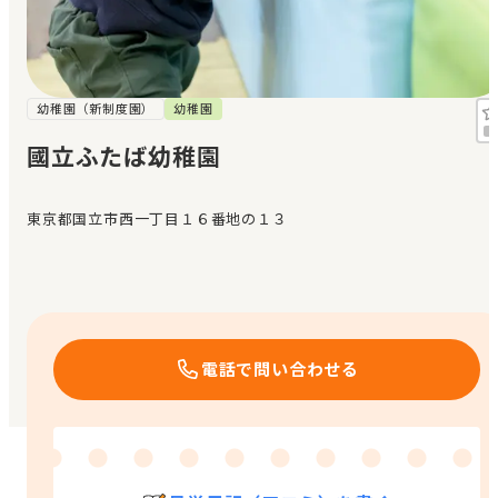
見学日記
メッセージ
幼稚園（新制度園）
幼稚園
國立ふたば幼稚園
おすすめの園
東京都国立市西一丁目１６番地の１３
エンクルの特徴と活用方法
コラム
お知らせ
電話で問い合わせる