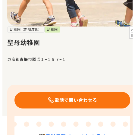
見学日記
メッセージ
幼稚園（新制度園）
幼稚園
聖母幼稚園
おすすめの園
東京都青梅市勝沼１−１９７−１
エンクルの特徴と活用方法
コラム
お知らせ
電話で問い合わせる