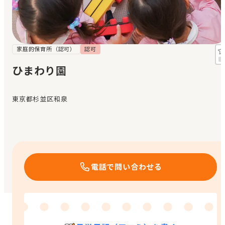
見学日記
メッセージ
家庭的保育所（認可）
認可
ひまわり園
おすすめの園
東京都杉並区和泉
エンクルの特徴と活用方法
コラム
お知らせ
電話で問い合わせる