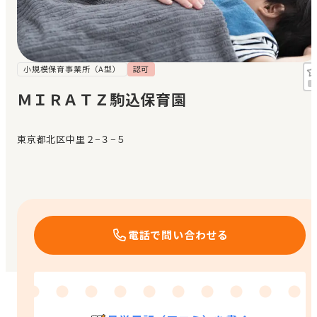
見学日記
メッセージ
小規模保育事業所（A型）
認可
ＭＩＲＡＴＺ駒込保育園
おすすめの園
東京都北区中里２−３−５
エンクルの特徴と活用方法
コラム
お知らせ
電話で問い合わせる