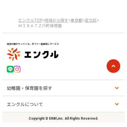
エンクルTOP
>
地域から探す
>
東京都
>
足立区
>
ＭＩＲＡＴＺ六町保育園
理想の園がやってくる。オファー型園探しサービス
幼稚園・保育園を探す
エンクルについて
地図から探す
Copyright © ENBI,inc. All Rights Reserved.
地域から探す
利用規約