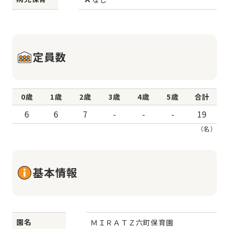
定員数
0歳
1歳
2歳
3歳
4歳
5歳
合計
6
6
7
-
-
-
19
（名）
基本情報
園名
ＭＩＲＡＴＺ六町保育園