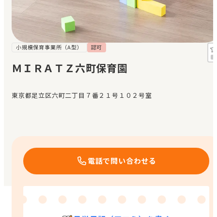
見学日記
メッセージ
小規模保育事業所（A型）
認可
ＭＩＲＡＴＺ六町保育園
おすすめの園
東京都足立区六町二丁目７番２１号１０２号室
エンクルの特徴と活用方法
コラム
お知らせ
電話で問い合わせる