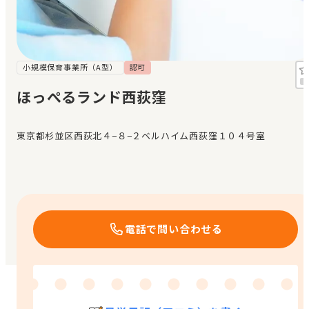
見学日記
メッセージ
小規模保育事業所（A型）
認可
ほっぺるランド西荻窪
おすすめの園
東京都杉並区西荻北４−８−２ベルハイム西荻窪１０４号室
エンクルの特徴と活用方法
コラム
お知らせ
電話で問い合わせる