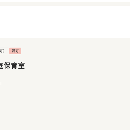
可）
認可
イページ
見学日記
覧履歴
メッセージ
庭保育室
気に入り
おすすめの園
川