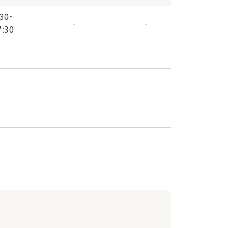
:30
~
-
-
7:30