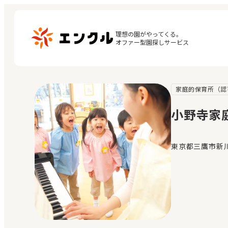
理想の園がやってくる。

オファー型園探しサービス
家庭的保育所（認
マ
保育園・幼稚園を探す
閲
小野寺家
地図から探す
お
地域から探す
東京都三鷹市新