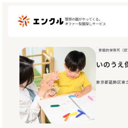
理想の園がやってくる。

オファー型園探しサービス
家庭的保育所（認
マ
保育園・幼稚園を探す
閲
いのうえ
地図から探す
お
地域から探す
東京都葛飾区東