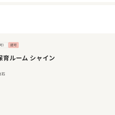
可）
認可
イページ
見学日記
覧履歴
メッセージ
保育ルーム シャイン
気に入り
おすすめの園
立石