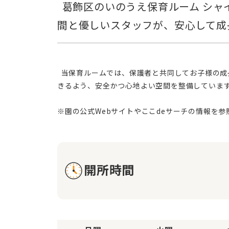
  葛飾区のいのうえ保育ルーム シャインは、家庭のような温かい雰囲気で、お子様の好奇心を育む保育施設です。広い空
  当保育ルームでは、保護者と共同してお子様の成長を支えることを理念とし、日常の保育活動に反映させています。温かな雰囲気の中で、子どもたちが安心して活動で
きるよう、安全かつ心地よい空間を整備していま
開所時間