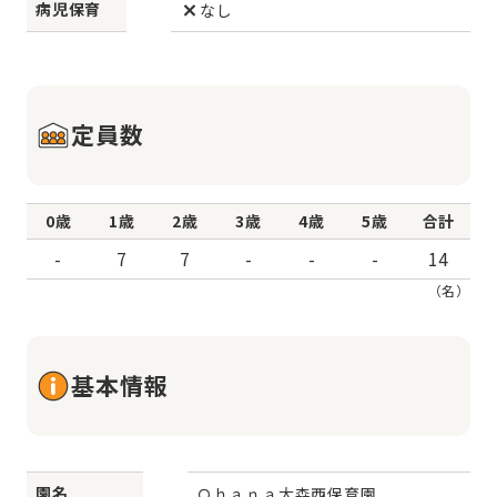
病児保育
なし
定員数
0歳
1歳
2歳
3歳
4歳
5歳
合計
-
7
7
-
-
-
14
（名）
基本情報
園名
Ｏｈａｎａ大森西保育園