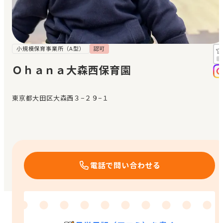
見学日記
メッセージ
小規模保育事業所（A型）
認可
Ｏｈａｎａ大森西保育園
おすすめの園
東京都大田区大森西３−２９−１
エンクルの特徴と活用方法
コラム
お知らせ
電話で問い合わせる