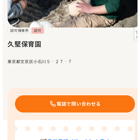
見学日記
メッセージ
認可保育所
認可
久堅保育園
おすすめの園
東京都文京区小石川５‐２７‐７
エンクルの特徴と活用方法
コラム
お知らせ
電話で問い合わせる