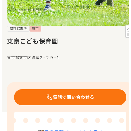
見学日記
メッセージ
認可保育所
認可
東京こども保育園
おすすめの園
東京都文京区湯島２−２９−１
エンクルの特徴と活用方法
コラム
お知らせ
電話で問い合わせる