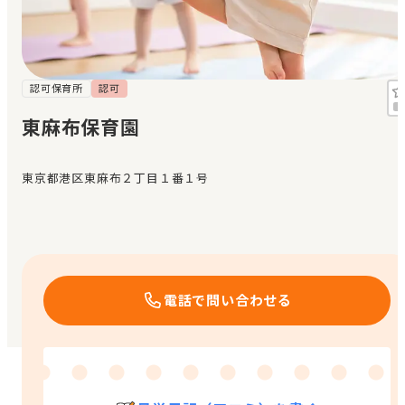
見学日記
メッセージ
認可保育所
認可
東麻布保育園
おすすめの園
東京都港区東麻布２丁目１番１号
エンクルの特徴と活用方法
コラム
お知らせ
電話で問い合わせる